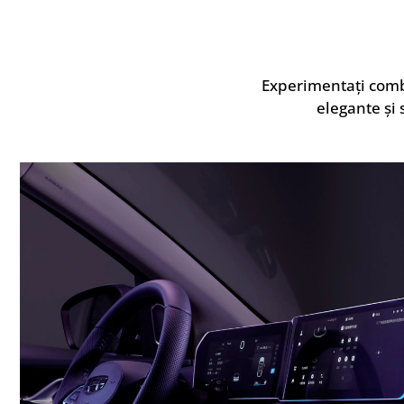
Experimentați combi
elegante și 